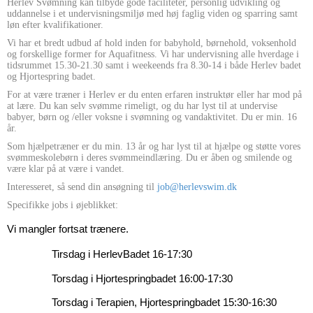
Herlev Svømning kan tilbyde gode faciliteter, personlig udvikling og
uddannelse i et undervisningsmiljø med høj faglig viden og sparring samt
løn efter kvalifikationer.
Vi har et bredt udbud af hold inden for babyhold, børnehold, voksenhold
og forskellige former for Aquafitness. Vi har undervisning alle hverdage i
tidsrummet 15.30-21.30 samt i weekeends fra 8.30-14 i både Herlev badet
og Hjortespring badet.
For at være træner i Herlev er du enten erfaren instruktør eller har mod på
at lære. Du kan selv svømme rimeligt, og du har lyst til at undervise
babyer, børn og /eller voksne i svømning og vandaktivitet. Du er min. 16
år.
Som hjælpetræner er du min. 13 år og har lyst til at hjælpe og støtte vores
svømmeskolebørn i deres svømmeindlæring. Du er åben og smilende og
være klar på at være i vandet.
Interesseret, så send din ansøgning til
job@herlevswim.dk
Specifikke jobs i øjeblikket:
Vi mangler fortsat trænere.
Tirsdag i
HerlevBadet
16-17:30
Torsdag i
Hjortespringbadet
16:00-17:30
Torsdag i Terapien, Hjortespringbadet 15:30-16:30