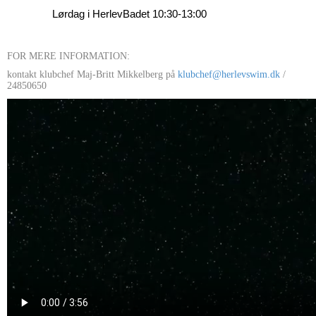
Lørdag i
HerlevBadet
10:30-13:00
FOR MERE INFORMATION:
kontakt klubchef Maj-Britt Mikkelberg på
klubchef@herlevswim.dk
/
24850650