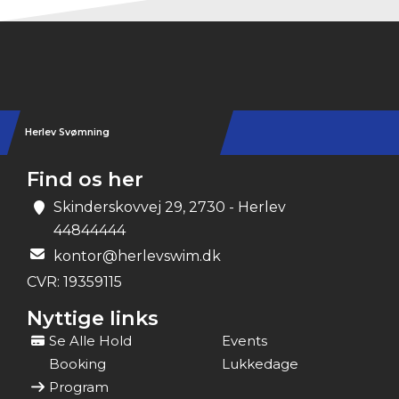
Herlev Svømning
Find os her
Skinderskovvej 29, 2730 - Herlev
44844444
kontor@herlevswim.dk
CVR:
19359115
Nyttige links
Se Alle Hold
Events
Booking
Lukkedage
Program