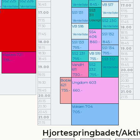
SS2 225
SS2 226
845.-
16.45
VB 517
Venteliste
17.00
e
Venteliste
Venteliste
SS3
17.15
1
SS1 131
17.00
Venteliste
311
17.30
17.15
Udsolgt
SS2 230
Venteliste
17.45
17.30
VB 518
Venteliste
18.00
SS4
18.15
SS1 132
17.45
Venteliste
406
18.30
860.-
845.-
18.00
SS1 133
18.45
795.-
18.15
SS1 134
19.00
795.-
18.30
SS2 231
VB 519
19.15
Masters 721
795.-
755.-
18.45
SS3 312
19.30
735.-
VandH
SS2
19.45
19.00
Venteliste
611
232
20.00
730.-
795.-
19.15
20.15
Boble
20.30
Ungdom 603
19.30
621
20.45
735.-
660.-
19.45
21.00
20.00
21.15
20.15
20.30
Voksen 704
705.-
20.45
21.00
21.15
Hjortespringbadet/Akti