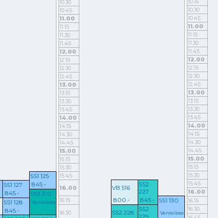
10.15
10.30
10.30
10.45
10.45
11.00
11.00
11.15
11.15
11.30
11.30
11.45
11.45
12.00
12.00
12.15
12.15
12.30
12.30
12.45
12.45
13.00
13.00
13.15
13.15
13.30
13.30
13.45
13.45
14.00
14.00
14.15
14.15
14.30
14.30
14.45
14.45
15.00
15.00
15.15
15.15
15.30
15.30
SS1 125
15.45
15.45
845.-
SS2
SS1 127
VB 516
16.00
227
16.00
845.-
SS3 310
800.-
845.-
16.15
SS1 130
16.15
SS1 128
Venteliste
SS2
16.30
845.-
SS2 228
16.30
Venteliste
229
16.45