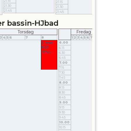
21.15
21.15
21.15
21.30
21.30
21.30
21.45
21.45
21.45
er bassin-HJbad
Torsdag
Fredag
Lørdag
3
4
5
6
7
8
1
2
3
4
5
6
7
8
1
2
3
4
5
6
3. hold
6.00
6.00
803
6.15
6.15
1250.-
6.30
6.30
6.45
6.45
7.00
7.00
7.15
7.15
7.30
7.30
7.45
7.45
8.00
Senior
8.00
801
8.15
1565.-
8.15
8.30
8.30
8.45
8.45
9.00
9.00
9.15
9.15
9.30
9.30
9.45
9.45
10.00
10.00
10.15