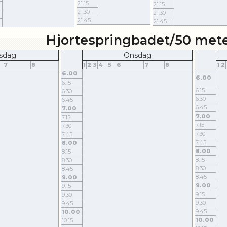
21.15
21.15
21.30
21.30
21.45
21.45
Hjortespringbadet/50 met
rsdag
Onsdag
7
8
1
2
3
4
5
6
7
8
1
2
6.00
6.00
6.15
6.15
6.30
6.30
6.45
6.45
7.00
7.00
7.15
7.15
7.30
7.30
7.45
7.45
8.00
8.00
8.15
8.15
8.30
8.30
8.45
8.45
9.00
9.00
9.15
9.15
9.30
9.30
9.45
9.45
10.00
10.00
10.15