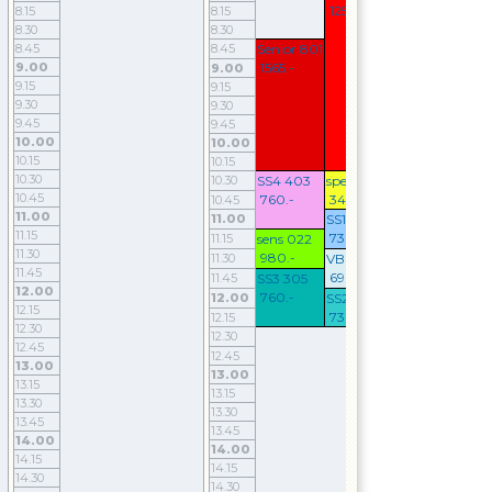
1250.-
8.15
8.15
8.15
8.30
8.30
8.30
8.45
8.45
Senior 801
8.45
9.00
1565.-
9.00
SS1 11
9.00
9.15
730.-
9.15
9.15
9.30
9.30
9.30
VB 50
9.45
9.45
690.-
9.45
10.00
10.00
10.00
SS1 112
10.15
10.15
730.-
10.15
10.30
10.30
SS4 403
spec 012
10.30
VB 50
10.45
760.-
340.-
10.45
690.-
10.45
11.00
11.00
SS1 109
11.00
SS2 21
11.15
730.-
11.15
sens 022
730.-
11.15
11.30
980.-
11.30
VB 506
11.30
11.45
690.-
11.45
SS3 305
11.45
12.00
760.-
12.00
SS2 210
12.00
12.15
730.-
12.15
12.15
12.30
12.30
12.30
enet 3
12.45
12.45
0.-
12.45
13.00
13.00
13.00
13.15
13.15
13.15
13.30
13.30
13.30
810 8
13.45
13.45
1100.
13.45
14.00
14.00
14.00
14.15
14.15
14.15
14.30
14.30
14.30