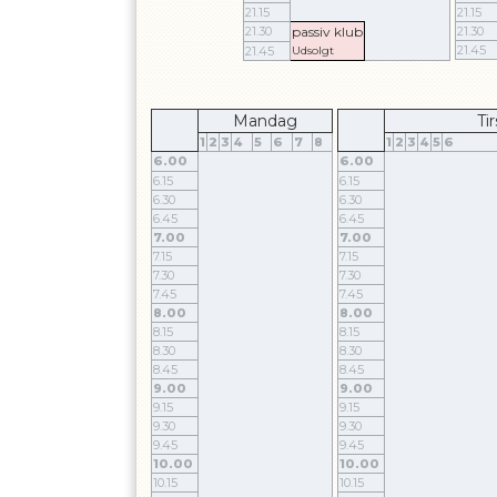
21.15
21.15
21.30
passiv klub
21.30
21.45
21.45
Udsolgt
Mandag
Ti
1
2
3
4
5
6
7
8
1
2
3
4
5
6
6.00
6.00
6.15
6.15
6.30
6.30
6.45
6.45
7.00
7.00
7.15
7.15
7.30
7.30
7.45
7.45
8.00
8.00
8.15
8.15
8.30
8.30
8.45
8.45
9.00
9.00
9.15
9.15
9.30
9.30
9.45
9.45
10.00
10.00
10.15
10.15