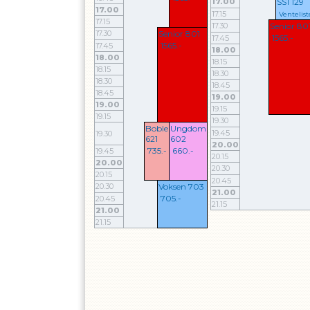
17.00
SS1 129
17.00
17.15
Ventelist
17.15
17.30
Senior 80
17.30
Senior 801
1565.-
17.45
1565.-
17.45
18.00
18.00
18.15
18.15
18.30
18.30
18.45
18.45
19.00
19.00
19.15
19.15
19.30
Boble
Ungdom
19.45
19.30
621
602
20.00
735.-
660.-
19.45
20.15
20.00
20.30
20.15
20.45
20.30
Voksen 703
21.00
705.-
20.45
21.15
21.00
21.15