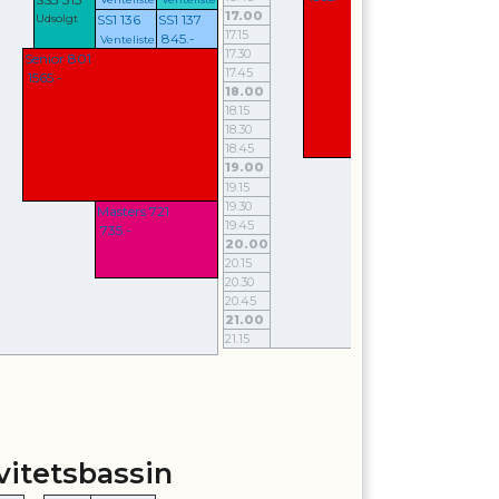
17.00
17.00
Udsolgt
SS1 136
SS1 137
17.15
17.15
845.-
Venteliste
17.30
17.30
Senior 801
17.45
17.45
1565.-
18.00
18.00
18.15
18.15
18.30
18.30
18.45
18.45
19.00
19.00
19.15
19.15
19.30
19.30
Masters 721
19.45
19.45
735.-
20.00
20.00
20.15
20.15
20.30
20.30
20.45
20.45
21.00
21.00
21.15
21.15
vitetsbassin