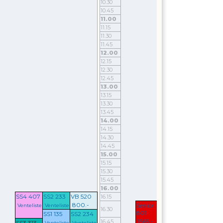
10.30
10.15
10.45
10.30
11.00
10.45
11.15
11.00
11.30
11.15
11.45
11.30
12.00
11.45
12.15
12.00
12.30
12.15
12.45
12.30
13.00
12.45
13.15
13.00
13.30
13.15
13.45
13.30
14.00
13.45
14.15
14.00
14.30
14.15
14.45
14.30
15.00
14.45
15.15
15.00
15.30
15.15
15.45
15.30
16.00
15.45
SS4 407
SS2 233
VB 520
16.15
16.00
800.-
Senior
16.15
Venteliste
Venteliste
16.30
801
SS1 135
SS2 234
16.30
1565.-
16.45
16.45
SS3 313
Venteliste
Venteliste