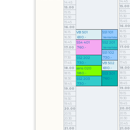
14.45
14.45
15.00
15.00
15.15
15.15
15.30
15.30
15.45
15.45
16.00
16.00
16.15
16.15
VB 501
SS1 101
16.30
690.-
16.30
Venteliste
16.45
16.45
SS4 401
SS2 201
17.00
760.-
17.00
Venteliste
17.15
17.15
SS1 102
730.-
17.30
17.30
SS2 202
730.-
17.45
17.45
VB 502
690.-
18.00
18.00
sens 020
18.15
980.-
18.15
SS3 301
18.30
760.-
18.30
SS2 203
18.45
730.-
18.45
19.00
19.00
19.15
19.15
19.30
19.30
19.45
19.45
20.0
20.00
20.15
20.15
20.30
20.30
20.45
20.45
21.00
21.00