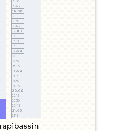
15.30
15.45
16.00
16.15
16.30
16.45
17.00
17.15
17.30
17.45
18.00
18.15
18.30
18.45
19.00
19.15
19.30
19.45
20.00
20.15
20.30
1
20.45
21.00
21.15
rapibassin