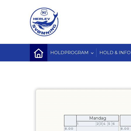
HOLDPROGRAM
HOLD & INFO
Mandag
1
2
3
4
5
6
8.00
8.00