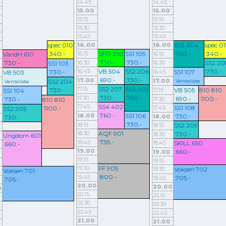
14.45
14.45
15.00
15.00
15.15
15.15
15.30
15.30
15.45
15.45
spec 010
16.00
16.00
SS3 304
spec 01
340.-
16.15
SFO 250
SS1 105
760.-
340.-
VandH 610
16.15
730.-
730.-
730.-
16.30
16.30
SS2 20
SS1 103
16.45
VB 504
SS2 206
730.-
730.-
16.45
SS1 107
VB 503
690.-
730.-
17.00
17.00
SS2 204
Venteliste
Venteliste
17.15
SS2 207
SS3 303
730.-
17.15
VB 505
810 810
SS1 104
730.-
760.-
17.30
690.-
1100.-
730.-
17.30
810 810
17.45
SS4 402
17.45
SS1 108
1100.-
SS2 205
760.-
18.00
SS1 106
730.-
18.00
730.-
730.-
18.15
18.15
SS2 209
18.30
AQF 901
730.-
18.30
Ungdom 601
735.-
18.45
18.45
SKILL 650
660.-
19.00
660.-
19.00
19.15
19.15
19.30
FF 905
19.30
Voksen 702
Voksen 701
800.-
19.45
705.-
19.45
705.-
20.00
20.00
0
20.15
20.15
20.30
20.30
20.45
20.45
21.00
21.00