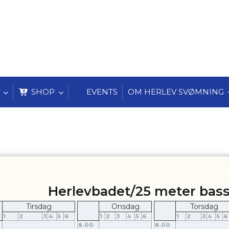
SHOP
EVENTS
OM HERLEV SVØMNING
Herlevbadet/25 meter bass
Tirsdag
Onsdag
Torsdag
1
2
3
4
5
6
1
2
3
4
5
6
1
2
3
4
5
6
8.00
8.00