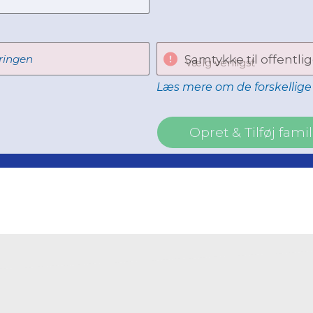
ringen
Samtykke til offentlig
Vælg venligst
Læs mere om de forskellige 
Opret & Tilføj fa