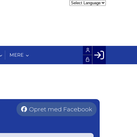
MERE
Facebook login
Husk mig
Glemt password
Opret profil
Opret med Facebook
LOG IND