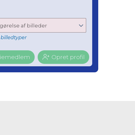
gørelse af billeder
billedtyper
miliemedlem
Opret profil