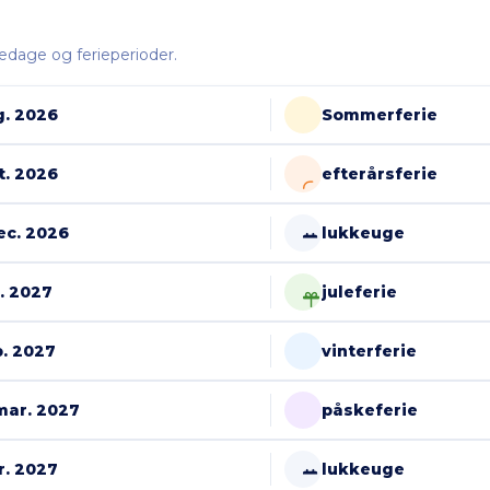
dage og ferieperioder.
ug. 2026
Sommerferie
kt. 2026
efterårsferie
dec. 2026
lukkeuge
n. 2027
juleferie
b. 2027
vinterferie
 mar. 2027
påskeferie
pr. 2027
lukkeuge