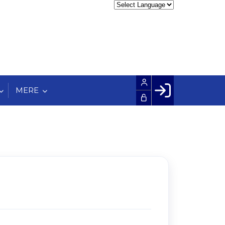
MERE
Facebook login
Husk mig
Glemt password
Opret profil
LOG IND