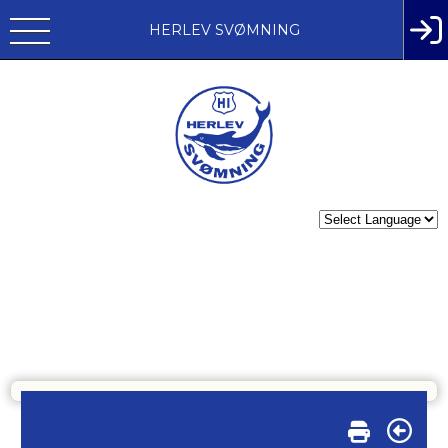
HERLEV SVØMNING