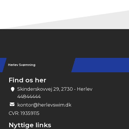
Herlev Svømning
Find os her
Skinderskovvej 29, 2730 - Herlev
44844444
kontor@herlevswim.dk
CVR:
19359115
Nyttige links