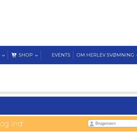
SHOP
EVENTS
OM HERLEV SVØMNING
log ind