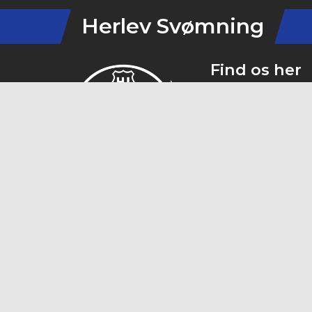
Herlev Svømning
Find os her
Skinderskovvej
44844444
kontor@herle
CVR:
19359115