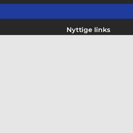
Nyttige links
Se Alle Hold
 29, 2730 - Herlev
Booking
Program
vswim.dk