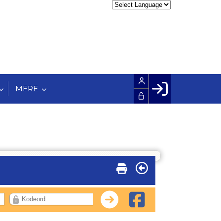
MERE
Facebook login
Husk mig
Glemt password
Opret profil
LOG IND