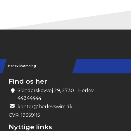
Herlev Svømning
Find os her
Skinderskovvej 29, 2730 - Herlev
44844444
kontor@herlevswim.dk
CVR:
19359115
Nyttige links