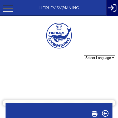
HERLEV SVØMNING